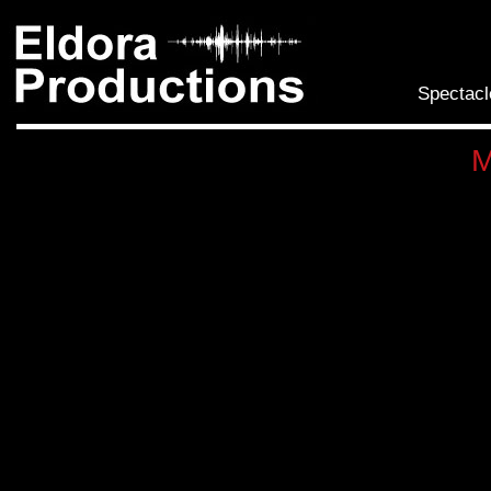
All
con
prin
Spectacl
M