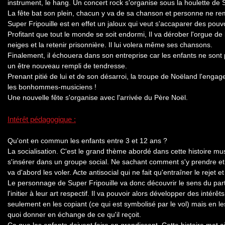
instrument, le hang. Un concert rock s'organise sous la houlette d
La fête bat son plein, chacun y va de sa chanson et personne ne re
Super Fripouille est en effet un jaloux qui veut s'accaparer des pouv
Profitant que tout le monde se soit endormi, Il va dérober l'orgue de 
neiges et la retenir prisonnière. Il lui volera même ses chansons.
Finalement, il échouera dans son entreprise car les enfants ne sont p
un être nouveau rempli de tendresse.
Prenant pitié de lui et de son désarroi, la troupe de Noëland l'enga
les bonhommes-musiciens !
Une nouvelle fête s'organise avec l'arrivée du Père Noël.
Intérêt pédagogique :
Qu'ont en commun les enfants entre 3 et 12 ans ?
La socialisation. C'est le grand thème abordé dans cette histoire mus
s'insérer dans un groupe social. Ne sachant comment s'y prendre et
va d'abord les voler. Acte antisocial qui ne fait qu'entraîner le rejet et
Le personnage de Super Fripouille va donc découvrir le sens du parta
l'initier à leur art respectif. Il va pouvoir alors développer des intérê
seulement en les copiant (ce qui est symbolisé par le vol) mais en le
quoi donner en échange de ce qu'il reçoit.