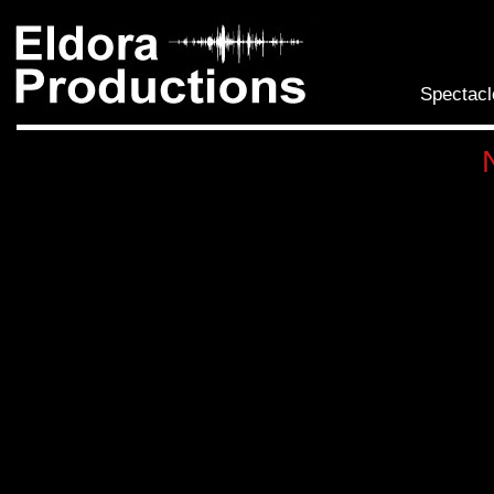
All
con
prin
Spectacl