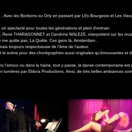
!
... Avec les Bonbons ou Orly en passant par LEs Bourgeois et Les Vieu
un spectacle pour toutes les générations et plein d'entrain.
T, René THARAGONNET et Cendrine MALEZE, interprètent sur les musiq
Ne me quitte pas, La Quête, Ces gens là, Amsterdam...
mais toujours respectueuse de l'âme de l'auteur.
la scène pour des chorégraphies aussi originales qu'émouvantes et de
s l'amour ou dans la haine, tout y passe, la danse contemporaine est a
en lumières par Eldora Productions. Ainsi, de très belles ambiances so